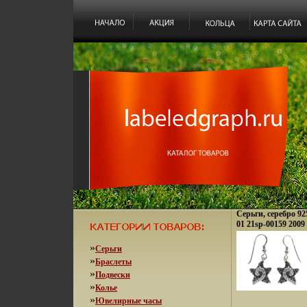
Серьги, серебро 9
01 21sp-00159 2009
»
Серьги
»
Браслеты
»
Подвески
»
Колье
»
Ювелирные часы