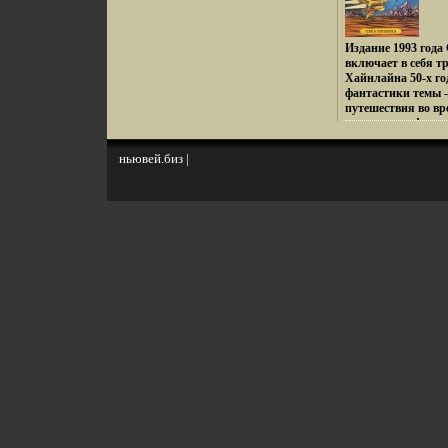
Издание 1993 года
включает в себя т
Хайнлайна 50-х г
фантастики темы -
путешествия во вр
политичесвафъики
обыграны настольк
сегодня эти роман
ньювей.биз
|
неослабевающим и
иллюстрации Без 
Роберт Энсон Хай
Heinlein Родился 
Выпускник военно
Аннаполисе, вышел
Изучал математику
университете Кал
серебряным рудник
политике Фантасти