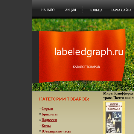
Миры Клиффорда С
трава Почти как 
Клиффорда Саймак
»
Серьги
»
Браслеты
»
Подвески
»
Колье
»
Ювелирные часы