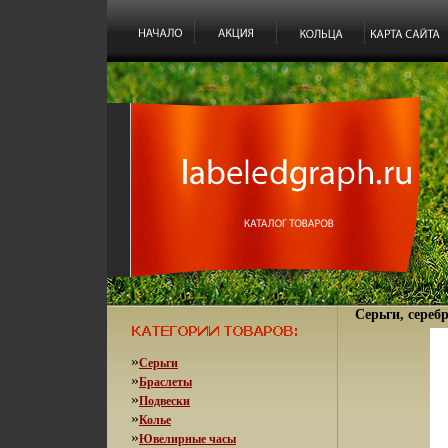
Серьги, серебр
»
Серьги
»
Браслеты
»
Подвески
»
Колье
»
Ювелирные часы