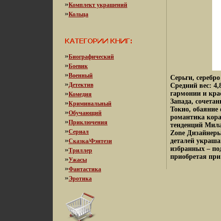
»
Комплект украшений
»
Кольца
»
Биографический
»
Боевик
»
Военный
Серьги, серебр
»
Детектив
Средний вес: 4,
»
гармонии и кра
Комедия
Запада, сочета
»
Криминальный
Токио, обаяние
»
Обучающий
романтика кора
»
Приключения
тенденций Мила
»
Сериал
Zone Дизайнеры
»
деталей украш
Сказка/Фэнтези
избранных – по
»
Триллер
приобретая при 
»
Ужасы
»
Фантастика
»
Эротика