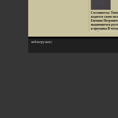
1914 году закончи
педагогический ин
Киевском универси
Составитель: Тим
институте В 1914-1
издается самое по
Евгения Петровича
выдающегося русск
и прозаика В чет
всвафьае историче
писателя, а также 
исследовательских
веблогру.ком
|
российского средн
вошли историческ
дети` и `Мальтийс
также биографиче
Константин Павму
Самозваные дети Р
рыцари в России Р
Константин Павло
очерк Статья c 37
Карнович Евгений
родился в 1823 год
Ярославля Получи
образование, окон
Петербургском пед
Преподавал гречес
Калуге, затем был 