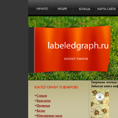
Творимая легенда 
Забытая книга инф
»
Серьги
»
Браслеты
»
Подвески
»
Колье
»
Ювелирные часы