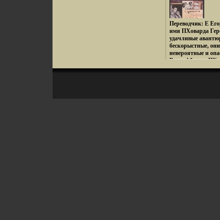
том включены нес
Твена Содержание
c 5-204 Том Сойер 
Переводчик: Е Его
Похождения Гекль
имя ПХоварда Геро
Сыскные подвиги Т
удачливые авантю
Рассказы c 735-82
бескорыстные, они
Twain Родился во 
невероятные и оп
городок Ганнибал
Ромвафбнаны ПХов
Санкт-Петербург 
читатели многих с
Твена «Приключен
похожи ни на каки
(1876) и «Приклю
одном дыхании Ав
(1884), семья судь
Howard.
когда будущему пи