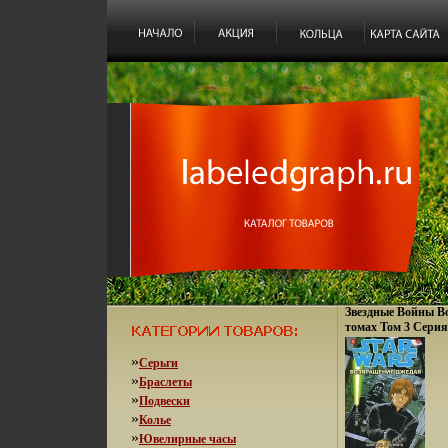
Звездные Войны В
томах Том 3 Серия:
инфо 2329p.
»
Серьги
»
Браслеты
»
Подвески
»
Колье
»
Ювелирные часы