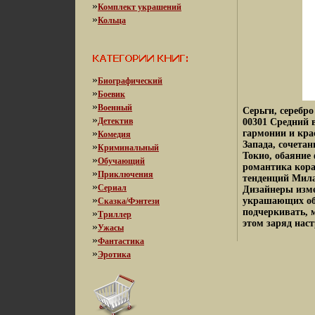
»
Комплект украшений
»
Кольца
»
Биографический
»
Боевик
»
Военный
Серьги, серебр
»
Детектив
00301 Средний в
»
гармонии и кра
Комедия
Запада, сочета
»
Криминальный
Токио, обаяние
»
Обучающий
романтика кора
»
Приключения
тенденций Мила
»
Сериал
Дизайнеры изме
»
украшающих об
Сказка/Фэнтези
подчеркивать, 
»
Триллер
этом заряд наст
»
Ужасы
»
Фантастика
»
Эротика