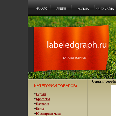
Серьги, серебр
»
Серьги
»
Браслеты
»
Подвески
»
Колье
»
Ювелирные часы