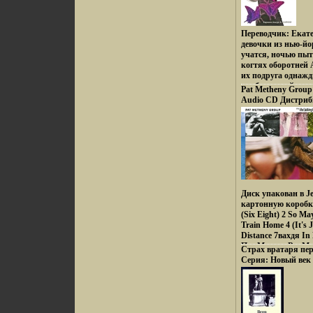
Переводчик: Екат
девочки из нью-й
учатся, ночью пыт
когтях оборотней А
их подруга однажд
пробралвахейись в
Pat Metheny Group S
отыскать ее С тех
Audio CD Дистрибь
того, чтобы истре
Лицензионные то
комикс Авторы Ки
аудионосителей 20
Ayamura Gonzo.
издание инфо 6202
Диск упакован в Je
картонную коробк
(Six Eight) 2 So May
Train Home 4 (It's 
Distance 7вахдя I
Пэт Мэтэни Pat Me
Страх вратаря пе
Group".
Серия: Новый век 