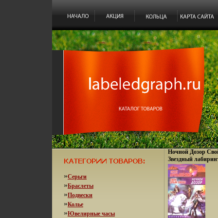
Ночной Дозор Свой
Звездный лабиринт
»
Серьги
»
Браслеты
»
Подвески
»
Колье
»
Ювелирные часы