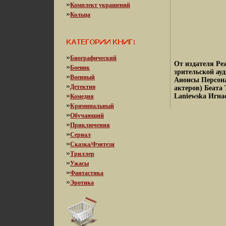
»
Комплект украшений
»
Кольца
»
Биографический
От издателя Ре
»
Боевик
зрительской ау
»
Военный
Анонсы Персона
»
Детектив
актеров) Беата
»
Laniewska Игна
Комедия
»
Криминальный
»
Обучающий
»
Приключения
»
Сериал
»
Сказка/Фэнтези
»
Триллер
»
Ужасы
»
Фантастика
»
Эротика