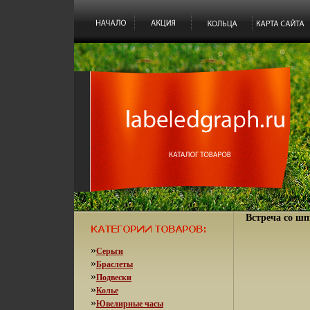
Встреча со шп
»
Серьги
»
Браслеты
»
Подвески
»
Колье
»
Ювелирные часы