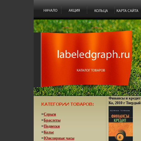
Финансы и кредит
Ко, 2010 г Твердый
978-5-394-00748-4
60x84/16 (~143х205
»
Серьги
»
Браслеты
»
Подвески
»
Колье
»
Ювелирные часы