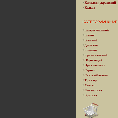
»
Комплект украшений
»
Кольца
»
Биографический
»
Боевик
»
Военный
»
Детектив
»
Комедия
»
Криминальный
»
Обучающий
»
Приключения
»
Сериал
»
Сказка/Фэнтези
»
Триллер
»
Ужасы
»
Фантастика
»
Эротика