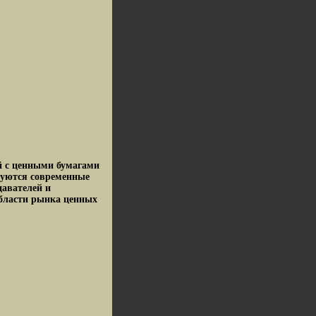
й с ценными бумагами
руются современные
давателей и
области рынка ценных