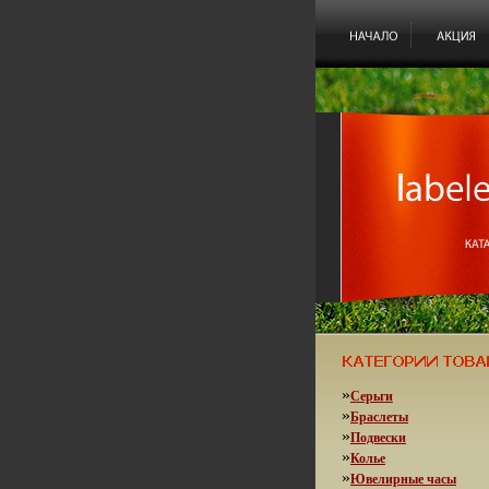
»
Серьги
»
Браслеты
»
Подвески
»
Колье
»
Ювелирные часы