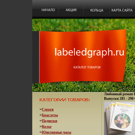
Любовный роман К
Выпуски 281 - 29
инфо 13869s.
»
Серьги
»
Браслеты
»
Подвески
»
Колье
»
Ювелирные часы