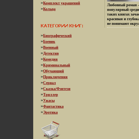
»
Комплект украшений
Любовный роман -
»
Кольца
популярный среди
таких книгах зача
красивая и глубок
не понимают окру
препятствуют сло
Красочные издания
»
Биографический
романтические ис
»
Боевик
о страсти, преодо
»
мира сего, сослов
Военный
врагов О чувствах
»
Детектив
города и заклады
»
Комедия
империй Битвы и 
»
Криминальный
предательства и п
»
путешествия и тон
Обучающий
найдете в любовно
»
Приключения
библиотеки Книги
»
Сериал
издательством "Ра
»
Сказка/Фэнтези
"Harlequin" Они в
некоторым образо
»
Триллер
периодическим изд
»
Ужасы
уникальности этой
»
Фантастика
комплект вошли де
»
290 Содержание Р
Эротика
Маргарет Уэй Реб
Уэнтворт Элизабе
Хэдер Макалистер
Варнер Авторы (по
Розали Эш Rosalie