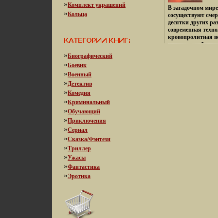
»
Комплект украшений
В загадочном мире 
»
Кольца
сосуществуют смер
десятки других ра
современная техно
кровопролитная в
никто, даже боги, 
простыми наблюда
»
Биографический
КБояндина, продо
»
Боевик
ткань бытия`, еще
»
удивительная и за
Военный
равнодушной ни о
»
Детектив
фантастики В офо
»
Комедия
использована рабо
»
Криминальный
Свмтьеодержание 
»
Роман c 5-218 Пари
Обучающий
Чистильщики Расс
»
Приключения
хозяина Рассказ c 
»
Сериал
Рассказ c 284-307 
»
Сказка/Фэнтези
c 308-326 И никаки
338 Все в полном п
»
Триллер
Привкус древности
»
Ужасы
Константин Боянд
»
Фантастика
Семипалатинске В 
»
физико-математич
Эротика
165 при Новосиби
Университете, в 19
естественных наук
Государственного 
окончил .