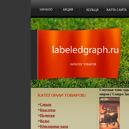
Смутные тени суд
миров (`Северо-Зап
»
Серьги
»
Браслеты
»
Подвески
»
Колье
»
Ювелирные часы