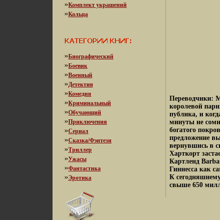
»
Комплект украшений
»
Кольца
»
Биографический
»
Боевик
»
Военный
»
Детектив
»
Комедия
Переводчики: 
»
Криминальный
королевой пари
»
Обучающий
публика, и ког
»
Приключения
минуты не сомн
»
богатого покров
Сериал
предложение вы
»
Сказка/Фэнтези
вернувшись в с
»
Триллер
Харткорт заста
»
Ужасы
Картленд Barba
»
Фантастика
Гиннесса как с
»
К сегодняшнему
Эротика
свыше 650 милл