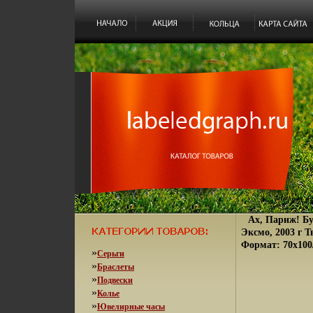
Ах, Париж! Бу
Эксмо, 2003 г Т
Формат: 70x100/
»
Серьги
»
Браслеты
»
Подвески
»
Колье
»
Ювелирные часы