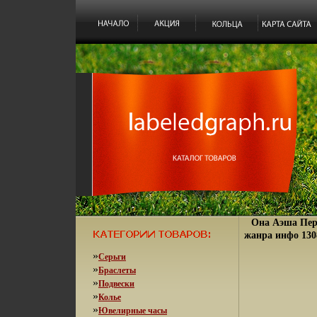
Она Аэша Пер
жанра инфо 130
»
Серьги
»
Браслеты
»
Подвески
»
Колье
»
Ювелирные часы