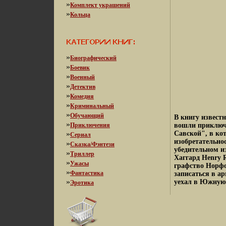
»
Комплект украшений
»
Кольца
»
Биографический
»
Боевик
»
Военный
»
Детектив
»
Комедия
»
Криминальный
»
Обучающий
В книгу известн
»
Приключения
вошли приключ
»
Савской", в ко
Сериал
изобретательно
»
Сказка/Фэнтези
убедительном и
»
Триллер
Хаггард Henry R
»
Ужасы
графство Норфо
»
Фантастика
записаться в ар
»
уехал в Южную 
Эротика