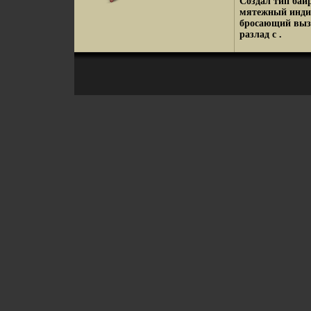
Создал тип бай
мятежный индив
бросающий вызо
разлад с .