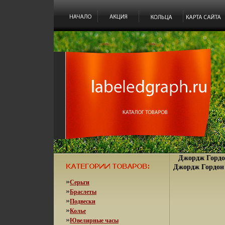
Джордж Гордо
Джордж Гордон 
»
Серьги
»
Браслеты
»
Подвески
»
Колье
»
Ювелирные часы