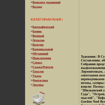
»
Комплект украшений
»
Кольца
»
Биографический
»
Боевик
»
Военный
»
Детектив
»
Комедия
»
Криминальный
»
Обучающий
Художник: В Су
»
Приключения
Составление, о
»
Сериал
Собрании предс
»
Сказка/Фэнтези
выдвахжыающим
»
Триллер
Лермонтовым, 
»
советскими поэ
Ужасы
переводчиками-
»
Фантастика
поэмы, сатиры
»
Эротика
вошли: Поэмы и
"Шильонский уз
Суда", "Остров
мыслей", "Кефа
Gordon Noel By