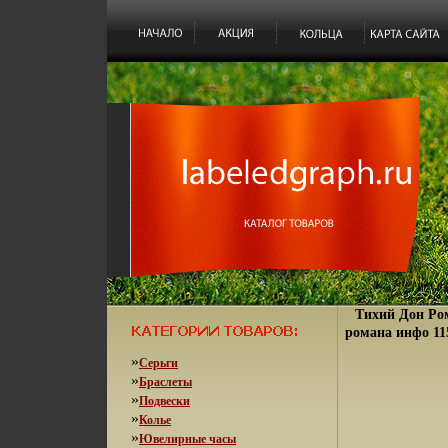
Тихий Дон Ром
романа инфо 11
»
Серьги
»
Браслеты
»
Подвески
»
Колье
»
Ювелирные часы