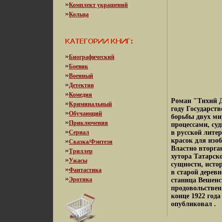
»
Комплект украшений
»
Кольца
»
Биографический
»
Боевик
»
Военный
»
Детектив
»
Комедия
Роман "Тихий Д
»
Криминальный
году Государст
»
Обучающий
борьбы двух ми
»
Приключения
процессами, су
»
Сериал
в русской литер
»
красок для изо
Сказка/Фэнтези
Властно вторг
»
Триллер
хутора Татарск
»
Ужасы
сущности, исто
»
Фантастика
в старой дерев
»
Эротика
станица Вешенс
продовольствен
конце 1922 год
опубликовал .