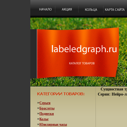
Сущностная т
Серия: Нейро-л
»
Серьги
»
Браслеты
»
Подвески
»
Колье
»
Ювелирные часы