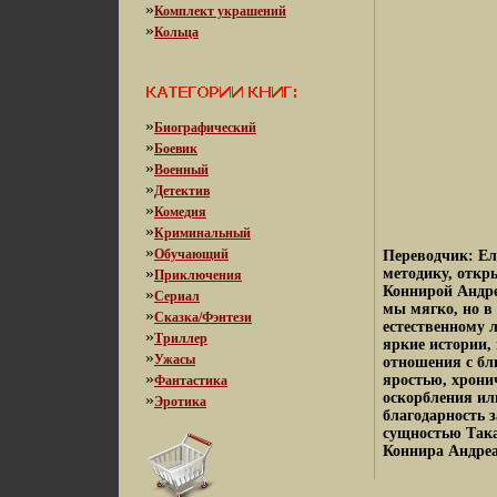
»
Комплект украшений
»
Кольца
»
Биографический
»
Боевик
»
Военный
»
Детектив
»
Комедия
»
Криминальный
»
Обучающий
Переводчик: Ел
»
методику, отк
Приключения
Коннирой Андре
»
Сериал
мы мягко, но в
»
Сказка/Фэнтези
естественному 
»
Триллер
яркие истории,
»
Ужасы
отношения с бл
»
яростью, хрони
Фантастика
оскорбления или
»
Эротика
благодарность з
сущностью Така
Коннира Андреа