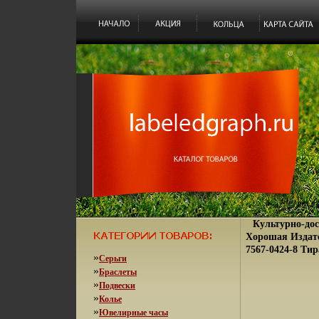
Культурно-дос
Хорошая Издател
7567-0424-8 Тир
»
Серьги
»
Браслеты
»
Подвески
»
Колье
»
Ювелирные часы