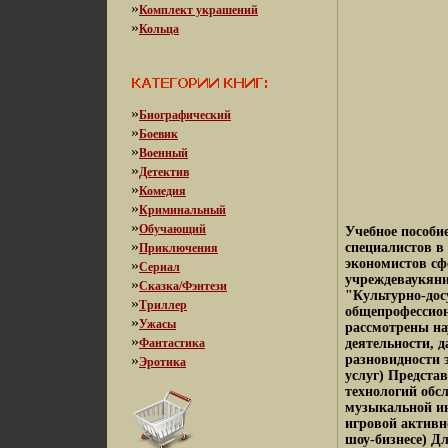
»
Комплект украшений
»
Кольца
»
Биографический
»
Боевик
»
Военный
»
Детектив
»
Комедия
»
Криминальный
»
Обучающий
Учебное пособи
»
специалистов в
Приключения
экономистов сф
»
Сериал
учреждеваукяни
»
Сказка/Фэнтези
"Культурно-дос
»
Триллер
общепрофессион
»
Ужасы
рассмотрены на
»
Фантастика
деятельности, д
»
разновидности 
Эротика
услуг) Предста
технологий обс
музыкальной инд
игровой активно
шоу-бизнесе) Д