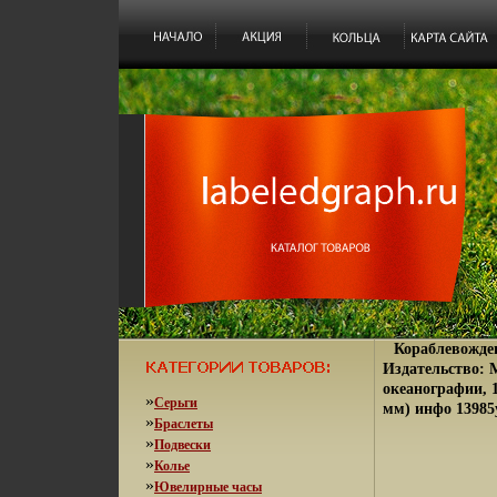
Кораблевожде
Издательство: 
океанографии, 1
»
Серьги
мм) инфо 13985
»
Браслеты
»
Подвески
»
Колье
»
Ювелирные часы