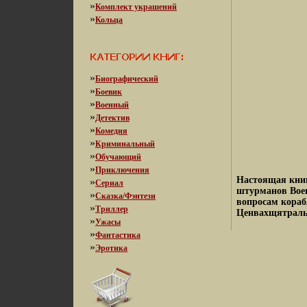
»
Комплект украшений
»
Кольца
»
Биографический
»
Боевик
»
Военный
»
Детектив
»
Комедия
»
Криминальный
»
Обучающий
»
Приключения
Настоящая книг
»
Сериал
штурманов Воен
»
Сказка/Фэнтези
вопросам кораб
»
Триллер
Ценвахщятраль
»
Ужасы
»
Фантастика
»
Эротика