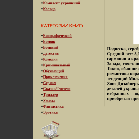
»
Комплект украшений
»
Кольца
»
Биографический
»
Боевик
»
Военный
Подвеска, сере
»
Детектив
Средний вес: 5,
»
гармонии и кра
Комедия
Запада, сочета
»
Криминальный
Токио, обаяние
»
Обучающий
романтика кора
»
Приключения
тенденций Мила
»
Сериал
Zone Дизайнеры
»
деталей украш
Сказка/Фэнтези
избранных – по
»
Триллер
приобретая при 
»
Ужасы
»
Фантастика
»
Эротика