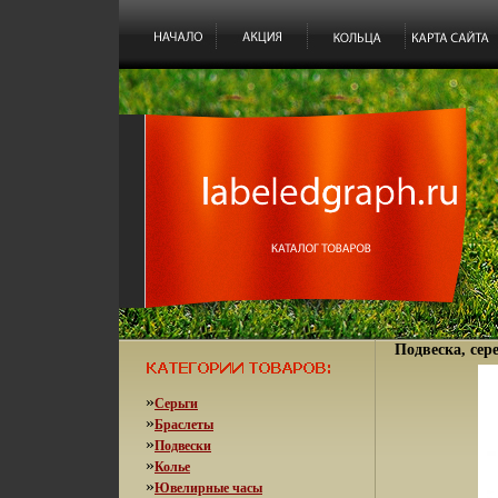
Подвеска, сере
»
Серьги
»
Браслеты
»
Подвески
»
Колье
»
Ювелирные часы