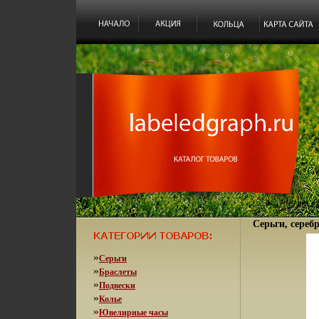
Серьги, серебр
»
Серьги
»
Браслеты
»
Подвески
»
Колье
»
Ювелирные часы