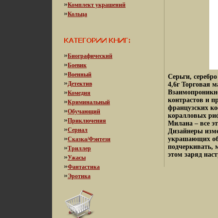
»
Комплект украшений
»
Кольца
»
Биографический
»
Боевик
»
Военный
Серьги, серебро
»
Детектив
4,6г Торговая 
»
Взаимопроникно
Комедия
контрастов и п
»
Криминальный
французских ко
»
Обучающий
коралловых риф
»
Приключения
Милана – все э
»
Сериал
Дизайнеры изме
»
украшающих об
Сказка/Фэнтези
подчеркивать, 
»
Триллер
этом заряд наст
»
Ужасы
»
Фантастика
»
Эротика