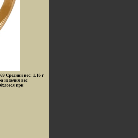
9 Средний вес: 1,16 г
ра изделия вес
бхлоэся при