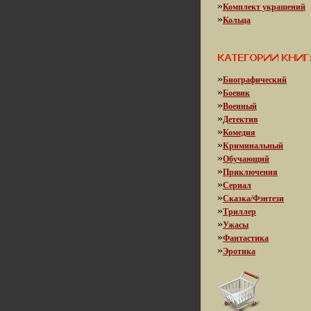
»
Комплект украшений
»
Кольца
»
Биографический
»
Боевик
»
Военный
»
Детектив
»
Комедия
»
Криминальный
»
Обучающий
»
Приключения
»
Сериал
»
Сказка/Фэнтези
»
Триллер
»
Ужасы
»
Фантастика
»
Эротика