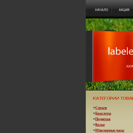
»
Серьги
»
Браслеты
»
Подвески
»
Колье
»
Ювелирные часы