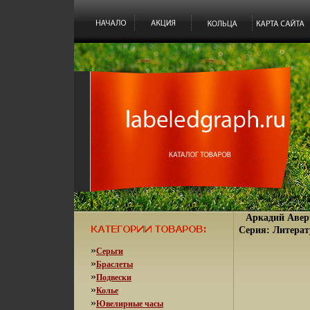
Аркадий Авер
Серия: Литерату
»
Серьги
»
Браслеты
»
Подвески
»
Колье
»
Ювелирные часы