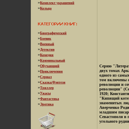
»
Комплект украшений
»
Кольца
»
Биографический
»
Боевик
»
Военный
»
Детектив
»
Комедия
»
Криминальный
»
Обучающий
Серию "Литерат
»
двух томах Арк
Приключения
одного из самы
»
Сериал
том включены с
»
Сказка/Фэнтези
революции и со
»
Триллер
революции" (Се
»
Ужасы
1920; Константи
»
"Кипящий котел
Фантастика
знаменитых люд
»
Эротика
Аверченко Роди
младшим писаре
Севастополя в 
угольного рудн