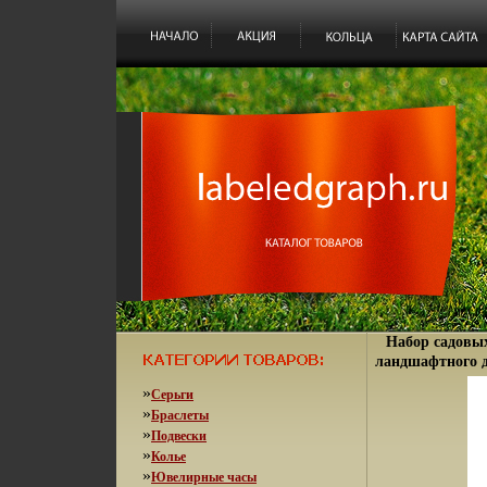
Набор садовы
ландшафтного д
»
Серьги
»
Браслеты
»
Подвески
»
Колье
»
Ювелирные часы