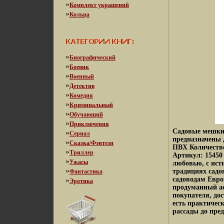
»
Комплект украшений
»
Кольца
»
Биографический
»
Боевик
»
Военный
»
Детектив
»
Комедия
»
Криминальный
»
Обучающий
»
Приключения
Садовые мешки
»
Сериал
предназначены 
»
Сказка/Фэнтези
ПВХ Количеств
»
Триллер
Артикул: 15450
»
Ужасы
любовью, с ист
»
традициях садо
Фантастика
садоводам Евр
»
Эротика
продуманный ас
покупателя, до
есть практическ
рассады до пре