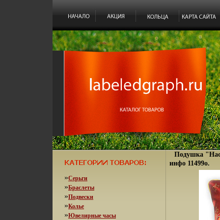
Подушка "Нас
инфо 11499o.
»
Серьги
»
Браслеты
»
Подвески
»
Колье
»
Ювелирные часы