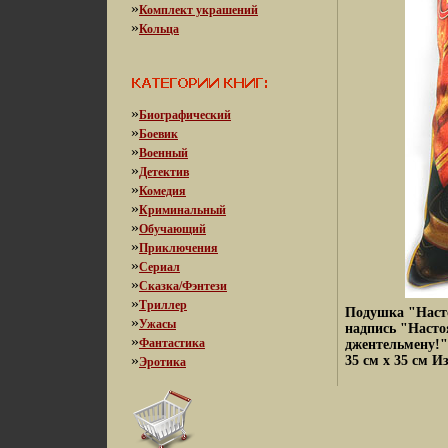
»
Комплект украшений
»
Кольца
»
Биографический
»
Боевик
»
Военный
»
Детектив
»
Комедия
»
Криминальный
»
Обучающий
»
Приключения
»
Сериал
»
Сказка/Фэнтези
»
Триллер
Подушка "Наст
»
Ужасы
надпись "Насто
»
Фантастика
джентельмену!"
»
35 см х 35 см И
Эротика