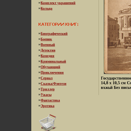
»
Комплект украшений
»
Кольца
»
Биографический
»
Боевик
»
Военный
»
Детектив
»
Комедия
»
Криминальный
»
Обучающий
»
Приключения
»
Сериал
Государственно
»
14,8 х 10,5 см
Сказка/Фэнтези
вхжьй Без пись
»
Триллер
»
Ужасы
»
Фантастика
»
Эротика