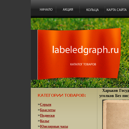
Харьков Госу
уголков Без пис
»
Серьги
»
Браслеты
»
Подвески
»
Колье
»
Ювелирные часы