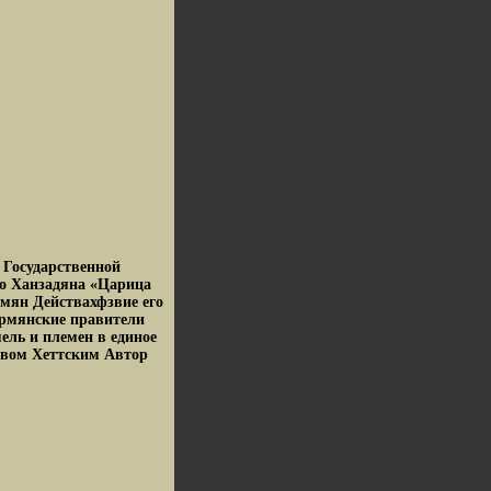
 Государственной
ро Ханзадяна «Царица
мян Действахфзвие его
 армянские правители
ель и племен в единое
ством Хеттским Автор