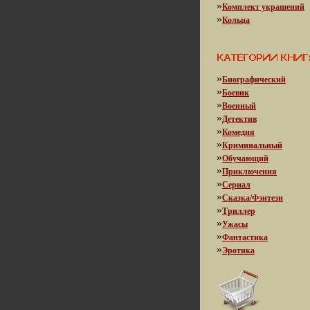
»
Комплект украшений
»
Кольца
»
Биографический
»
Боевик
»
Военный
»
Детектив
»
Комедия
»
Криминальный
»
Обучающий
»
Приключения
»
Сериал
»
Сказка/Фэнтези
»
Триллер
»
Ужасы
»
Фантастика
»
Эротика