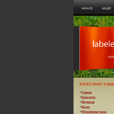
»
Серьги
»
Браслеты
»
Подвески
»
Колье
»
Ювелирные часы