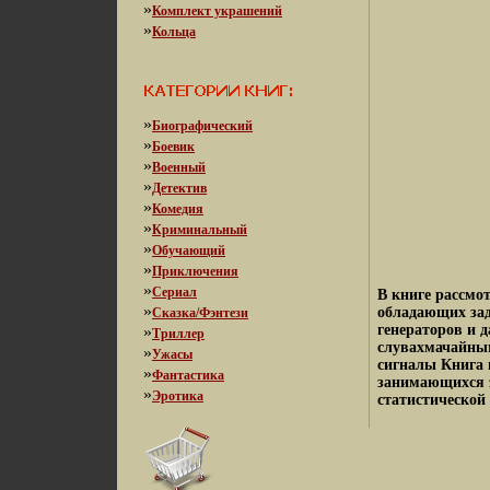
»
Комплект украшений
»
Кольца
»
Биографический
»
Боевик
»
Военный
»
Детектив
»
Комедия
»
Криминальный
»
Обучающий
»
Приключения
»
Сериал
В книге рассмо
»
обладающих за
Сказка/Фэнтези
генераторов и 
»
Триллер
слувахмачайным
»
Ужасы
сигналы Книга 
»
Фантастика
занимающихся 
»
Эротика
статистической