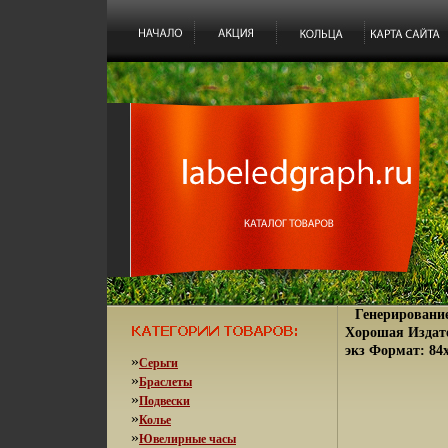
Генерирование
Хорошая Издате
экз Формат: 84x
»
Серьги
»
Браслеты
»
Подвески
»
Колье
»
Ювелирные часы