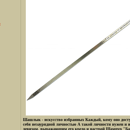
Шашлык - искусство избранных Каждый, кому оно досту
себя незаурядной личностью А такой личности нужен и 
девизом, выражающим его кредо и настрой Шампур "Ба