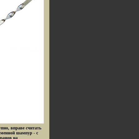
пно, вправе считать
именной шампур - с
ранов на