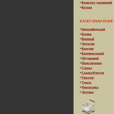
»
Комплект украшений
»
Кольца
»
Биографический
»
Боевик
»
Военный
»
Детектив
»
Комедия
»
Криминальный
»
Обучающий
»
Приключения
»
Сериал
»
Сказка/Фэнтези
»
Триллер
»
Ужасы
»
Фантастика
»
Эротика