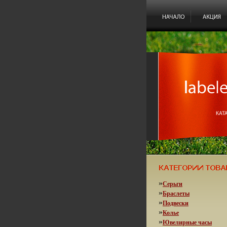
»
Серьги
»
Браслеты
»
Подвески
»
Колье
»
Ювелирные часы