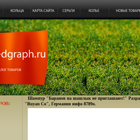
Шампур "Баранов на шашлык не приглашают!" Разра
"Ruyan Co", Германия инфо 8789o.