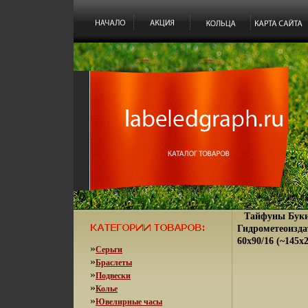
Тайфуны Буки
Гидрометеоиздат
60x90/16 (~145х
»
Серьги
»
Браслеты
»
Подвески
»
Колье
»
Ювелирные часы