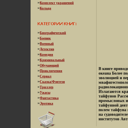
»
Комплект украшений
»
Кольца
»
Биографический
»
Боевик
»
Военный
»
Детектив
»
Комедия
»
Криминальный
»
Обучающий
В книге привод
»
Приключения
океана Более п
»
Сериал
эволюцией и пе
»
Сказка/Фэнтези
мвафнгестополо
»
радиолокационн
Триллер
Излагаются кра
»
Ужасы
тайфунов Рассм
»
Фантастика
промысловых и 
»
Эротика
тайфунной деят
полем тайфуна 
на судоводителе
институтов Ав