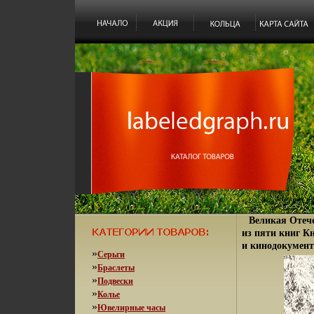
Великая Отеч
из пяти книг К
и кинодокумент
»
Серьги
»
Браслеты
»
Подвески
»
Колье
»
Ювелирные часы