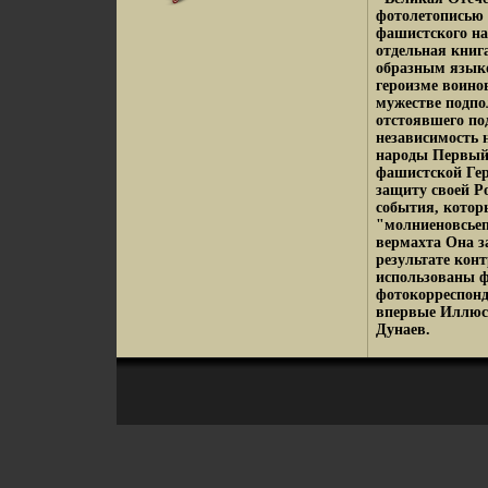
фотолетописью 
фашистского на
отдельная кни
образным языко
героизме воино
мужестве подпо
отстоявшего по
независимость 
народы Первый 
фашистской Гер
защиту своей Р
события, котор
"молниеновсьеп
вермахта Она з
результате кон
использованы ф
фотокорреспонд
впервые Иллюс
Дунаев.