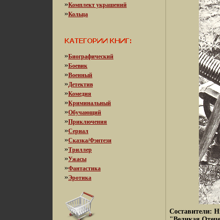
»
Комплект украшений
»
Кольца
»
Биографический
»
Боевик
»
Военный
»
Детектив
»
Комедия
»
Криминальный
»
Обучающий
»
Приключения
»
Сериал
»
Сказка/Фэнтези
»
Триллер
»
Ужасы
»
Фантастика
»
Эротика
Составители: 
"Великая Отече