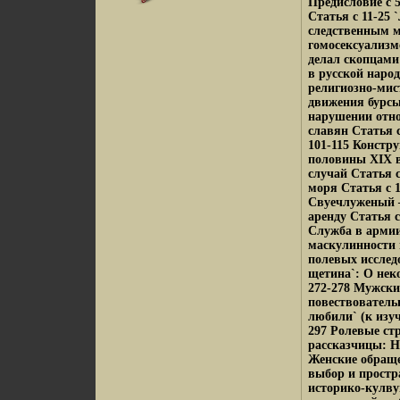
Предисловие c 
Статья c 11-25
следственным м
гомосексуализме
делал скопцами
в русской наро
религиозно-мис
движения бурсь
нарушении отно
славян Статья c
101-115 Констру
половины XIX в
случай Статья c
моря Статья c 1
Свуечлуженый –
аренду Статья c
Служба в армии
маскулинности 
полевых исследо
щетина`: О нек
272-278 Мужски
повествовательн
любили` (к изу
297 Ролевые ст
рассказчицы: Н
Женские обраще
выбор и простр
историко-кулву