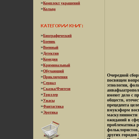
»
Комплект украшений
»
Кольца
»
Биографический
»
Боевик
»
Военный
»
Детектив
»
Комедия
»
Криминальный
»
Обучающий
Очередной сбор
»
Приключения
посвящен вопро
»
Сериал
этнологии, фол
»
Сказка/Фэнтези
анвафыатрополо
»
Триллер
имеют дело с п
»
обществ, отечес
Ужасы
прецедента цел
»
Фантастика
вмукэформ восп
»
Эротика
маскулинности 
ожиданий в сфе
проблематика р
фольклористов,
других городов