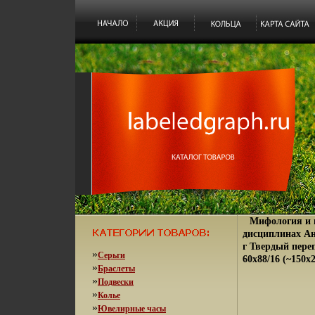
Мифология и п
дисциплинах Ан
г Твердый переп
»
Серьги
60x88/16 (~150x
»
Браслеты
»
Подвески
»
Колье
»
Ювелирные часы