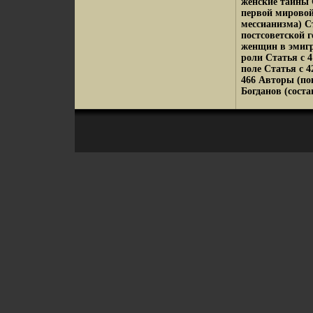
женские тайны 
первой мировой
мессианизма) С
постсоветской г
женщин в эмигр
роли Статья c 
поле Статья c 4
466 Авторы (пок
Богданов (соста