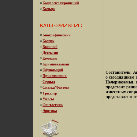
»
Комплект украшений
»
Кольца
»
Биографический
»
Боевик
»
Военный
»
Детектив
»
Комедия
»
Криминальный
»
Обучающий
Составитель: А
»
Приключения
о сегодняшнем 
»
Сериал
Нечерноземья, 
»
предстоит реши
Сказка/Фэнтези
известных совр
»
Триллер
представлено т
»
Ужасы
»
Фантастика
»
Эротика