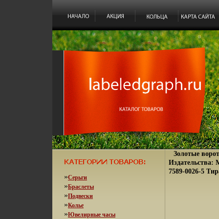
Золотые воро
Издательства: М
7589-0026-5 Тир
»
Серьги
»
Браслеты
»
Подвески
»
Колье
»
Ювелирные часы