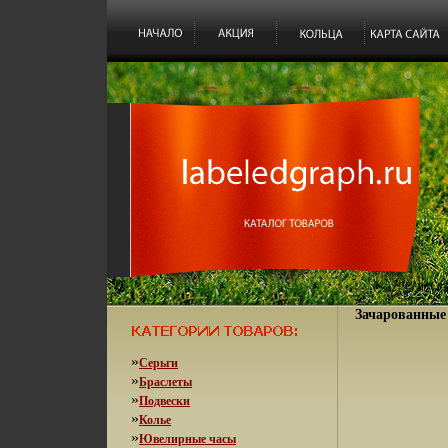
Зачарованные 
»
Серьги
»
Браслеты
»
Подвески
»
Колье
»
Ювелирные часы