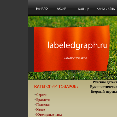
Русские детек
Букинистическо
Твердый перепле
»
Серьги
»
Браслеты
»
Подвески
»
Колье
»
Ювелирные часы