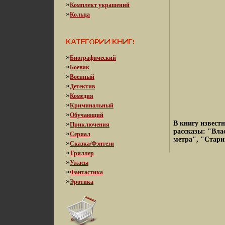
»
Комплект украшений
»
Кольца
»
Биографический
»
Боевик
»
Военный
»
Детектив
»
Комедия
»
Криминальный
»
Обучающий
»
В книгу извест
Приключения
рассказы: "Вла
»
Сериал
метра", "Стари
»
Сказка/Фэнтези
»
Триллер
»
Ужасы
»
Фантастика
»
Эротика