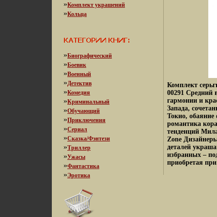
»
Комплект украшений
»
Кольца
»
Биографический
»
Боевик
»
Военный
»
Детектив
Комплект серьг
»
Комедия
00291 Средний в
»
гармонии и кра
Криминальный
Запада, сочета
»
Обучающий
Токио, обаяние
»
Приключения
романтика кора
»
Сериал
тенденций Мила
»
Сказка/Фэнтези
Zone Дизайнеры
»
деталей украш
Триллер
избранных – по
»
Ужасы
приобретая при 
»
Фантастика
»
Эротика