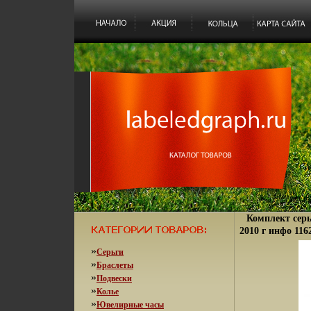
Комплект серь
2010 г инфо 116
»
Серьги
»
Браслеты
»
Подвески
»
Колье
»
Ювелирные часы