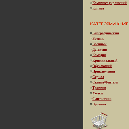
»
Комплект украшений
»
Кольца
»
Биографический
»
Боевик
»
Военный
»
Детектив
»
Комедия
»
Криминальный
»
Обучающий
»
Приключения
»
Сериал
»
Сказка/Фэнтези
»
Триллер
»
Ужасы
»
Фантастика
»
Эротика