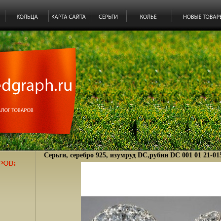
Серьги, серебро 925, изумруд DC,рубин DC 001 01 21-01