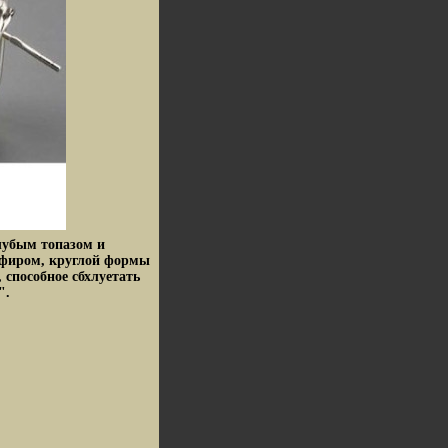
олубым топазом и
апфиром, круглой формы
 способное сбхлуетать
".