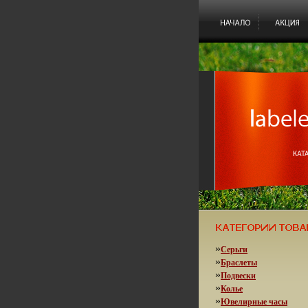
»
Серьги
»
Браслеты
»
Подвески
»
Колье
»
Ювелирные часы