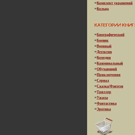
»
Комплект украшений
»
Кольца
»
Биографический
»
Боевик
»
Военный
»
Детектив
»
Комедия
»
Криминальный
»
Обучающий
»
Приключения
»
Сериал
»
Сказка/Фэнтези
»
Триллер
»
Ужасы
»
Фантастика
»
Эротика