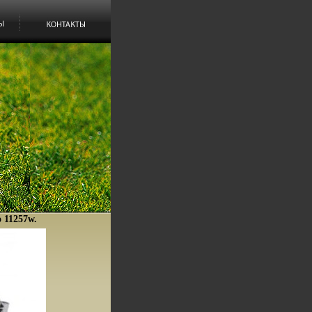
о 11257w.