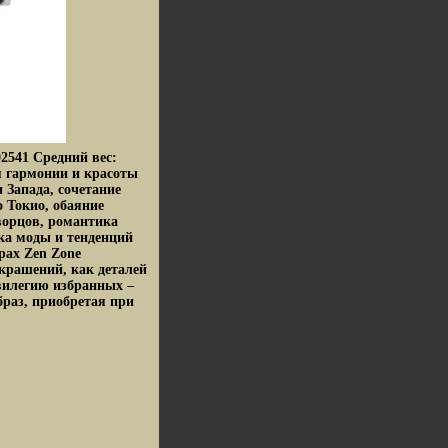
02541 Средний вес:
я гармонии и красоты
 Запада, сочетание
 Токио, обаяние
ворцов, романтика
ка моды и тенденций
рах Zen Zone
крашений, как деталей
вилегию избранных –
браз, приобретая при