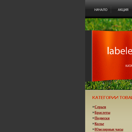
»
Серьги
»
Браслеты
»
Подвески
»
Колье
»
Ювелирные часы