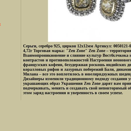
Серьги, серебро 925, циркон 12х12мм Артикул: 0050121-
4,72г Торговая марка: "Zen Zone" Zen Zone – территори
Взаимопроникновение и слияние культур Востбхлчкока и
контрастов и противоположностей Настроения неонового
французских кофеин, безудержная роскошь индийских д
коралловых рифов и лазурных побережий Бали, динами
Милана – все это воплотилось в ювелирвдхужных шедев
Дизайнеры изменили традиционному подходу создания у
украшающих образ Украшения Zen Zone дарят вам при
подчеркивать, менять и создавать свой неповторимый о
этом заряд настроения и уверенность в своем успехе.