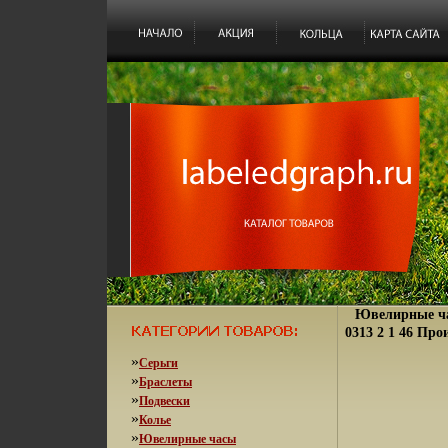
Ювелирные ча
0313 2 1 46 Про
»
Серьги
»
Браслеты
»
Подвески
»
Колье
»
Ювелирные часы