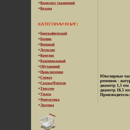
»
Комплект украшений
»
Кольца
»
Биографический
»
Боевик
»
Военный
»
Детектив
»
Комедия
»
Криминальный
»
Обучающий
»
Приключения
Ювелирные час
»
Сериал
ремешок - натур
»
Сказка/Фэнтези
диаметр 1,5 мм
»
Триллер
диаметр 18,5 м
»
Ужасы
Производитель:
»
Фантастика
»
Эротика