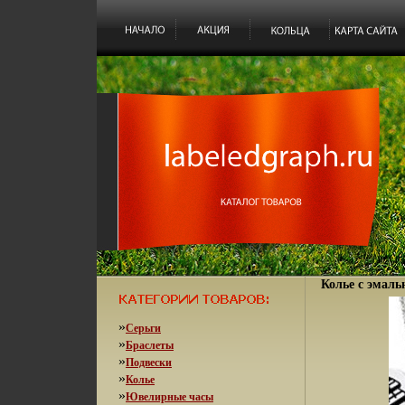
Колье с эмаль
»
Серьги
»
Браслеты
»
Подвески
»
Колье
»
Ювелирные часы