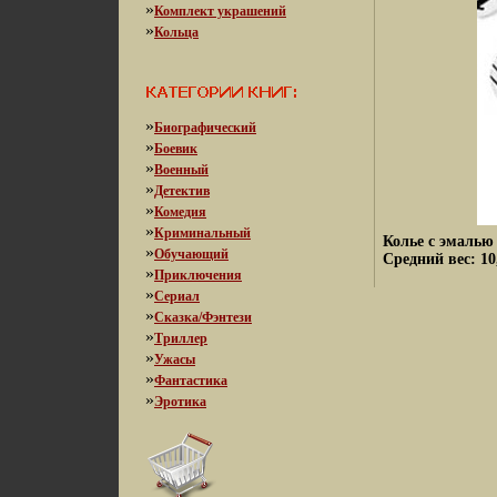
»
Комплект украшений
»
Кольца
»
Биографический
»
Боевик
»
Военный
»
Детектив
»
Комедия
»
Криминальный
Колье с эмалью
»
Обучающий
Средний вес: 1
»
Приключения
»
Сериал
»
Сказка/Фэнтези
»
Триллер
»
Ужасы
»
Фантастика
»
Эротика