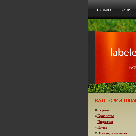
»
Серьги
»
Браслеты
»
Подвески
»
Колье
»
Ювелирные часы