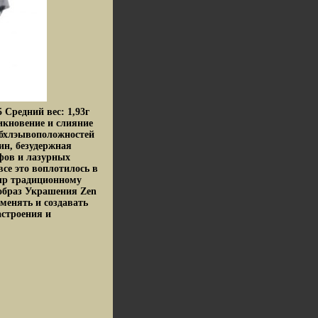
 Средний вес: 1,93г
икновение и слияние
тибхлэывоположностей
ин, безудержная
фов и лазурных
се это воплотилось в
чр традиционному
образ Украшения Zen
менять и создавать
астроения и