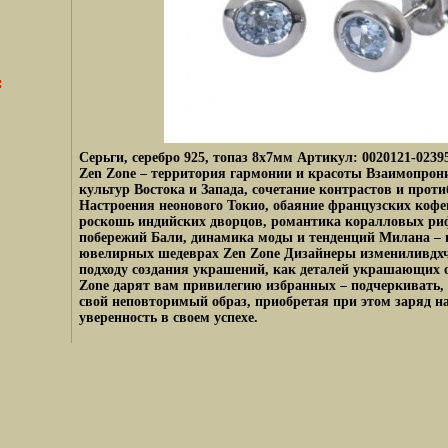
Серьги, серебро 925, топаз 8х7мм Артикул: 0020121-02395
Zen Zone – территория гармонии и красоты Взаимопрон
культур Востока и Запада, сочетание контрастов и про
Настроения неонового Токио, обаяние французских кофе
роскошь индийских дворцов, романтика коралловых ри
побережий Бали, динамика моды и тенденций Милана – в
ювелирных шедеврах Zen Zone Дизайнеры измениливдх
подходу создания украшений, как деталей украшающих 
Zone дарят вам привилегию избранных – подчеркивать, 
свой неповторимый образ, приобретая при этом заряд н
уверенность в своем успехе.