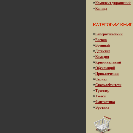
»
Комплект украшений
»
Кольца
»
Биографический
»
Боевик
»
Военный
»
Детектив
»
Комедия
»
Криминальный
»
Обучающий
»
Приключения
»
Сериал
»
Сказка/Фэнтези
»
Триллер
»
Ужасы
»
Фантастика
»
Эротика