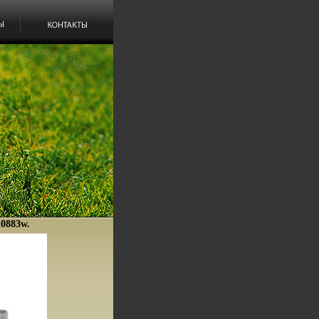
10883w.