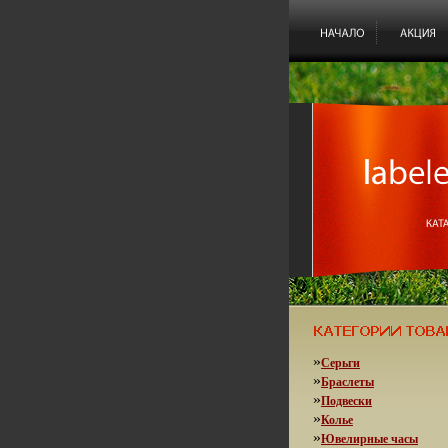
»
Серьги
»
Браслеты
»
Подвески
»
Колье
»
Ювелирные часы