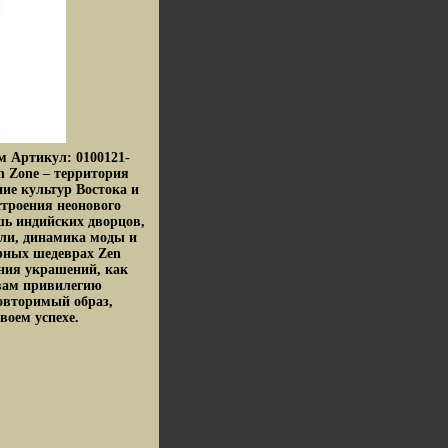
м Артикул: 0100121-
n Zone – территория
ие культур Востока и
строения неонового
шь индийских дворцов,
ли, динамика моды и
рных шедеврах Zen
ния украшений, как
вам привилегию
повторимый образ,
воем успехе.