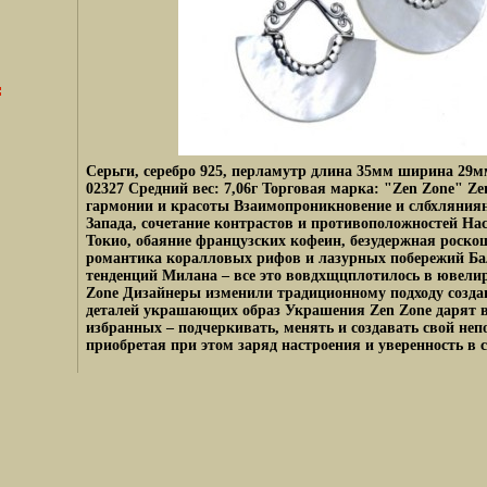
Серьги, серебро 925, перламутр длина 35мм ширина 29м
02327 Средний вес: 7,06г Торговая марка: "Zen Zone" Ze
гармонии и красоты Взаимопроникновение и слбхляниян
Запада, сочетание контрастов и противоположностей На
Токио, обаяние французских кофеин, безудержная роско
романтика коралловых рифов и лазурных побережий Ба
тенденций Милана – все это вовдхщцплотилось в ювели
Zone Дизайнеры изменили традиционному подходу созда
деталей украшающих образ Украшения Zen Zone дарят 
избранных – подчеркивать, менять и создавать свой не
приобретая при этом заряд настроения и уверенность в с