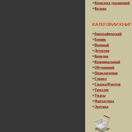
»
Комплект украшений
»
Кольца
»
Биографический
»
Боевик
»
Военный
»
Детектив
»
Комедия
»
Криминальный
»
Обучающий
»
Приключения
»
Сериал
»
Сказка/Фэнтези
»
Триллер
»
Ужасы
»
Фантастика
»
Эротика