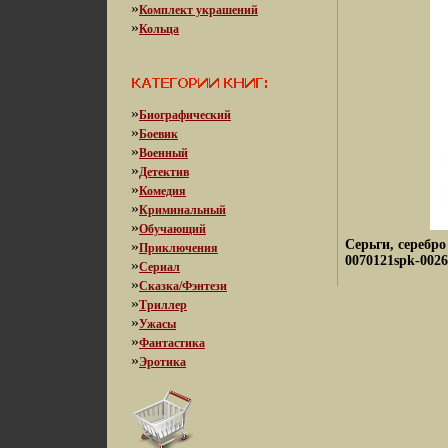
»
Комплект украшений
»
Кольца
»
Биографический
»
Боевик
»
Военный
»
Детектив
»
Комедия
»
Криминальный
»
Обучающий
Серьги, серебр
»
Приключения
0070121spk-0026
»
Сериал
»
Сказка/Фэнтези
»
Триллер
»
Ужасы
»
Фантастика
»
Эротика