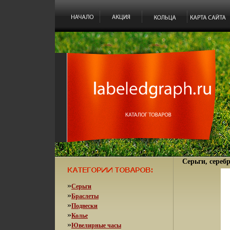
Серьги, серебр
»
Серьги
»
Браслеты
»
Подвески
»
Колье
»
Ювелирные часы