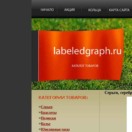
Серьги, сереб
»
Серьги
»
Браслеты
»
Подвески
»
Колье
»
Ювелирные часы