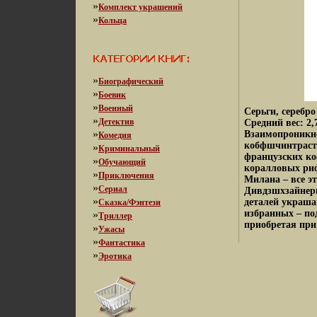
»
Комплект украшений
»
Кольца
»
Биографический
»
Боевик
»
Военный
Серьги, серебр
»
Детектив
Средний вес: 2
»
Взаимопроникно
Комедия
кобфшчинтрасто
»
Криминальный
французских ко
»
Обучающий
коралловых риф
»
Приключения
Милана – все э
»
Сериал
Дивдзшхзайнеры
»
деталей украш
Сказка/Фэнтези
избранных – по
»
Триллер
приобретая при 
»
Ужасы
»
Фантастика
»
Эротика