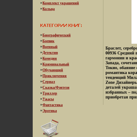
»
Комплект украшений
»
Кольца
»
Биографический
»
Боевик
»
Военный
Браслет, серебр
»
Детектив
00936 Средний в
»
гармонии и кра
Комедия
Запада, сочета
»
Криминальный
Токио, обаяние
»
Обучающий
романтика кора
»
Приключения
тенденций Мила
»
Сериал
Zone Дизайнеры
»
деталей украш
Сказка/Фэнтези
избранных – по
»
Триллер
приобретая при 
»
Ужасы
»
Фантастика
»
Эротика