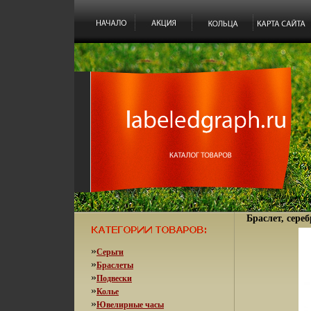
Браслет, сереб
»
Серьги
»
Браслеты
»
Подвески
»
Колье
»
Ювелирные часы