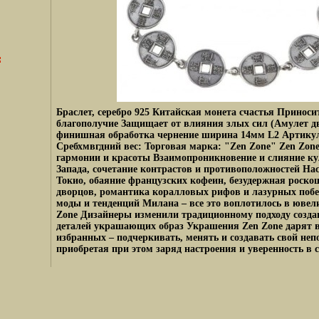
Браслет, серебро 925 Китайская монета счастья Приносит
благополучие Защищает от влияния злых сил (Амулет д
финишная обработка чернение ширина 14мм L2 Артикул
Сребхмвгдний вес: Торговая марка: "Zen Zone" Zen Zon
гармонии и красоты Взаимопроникновение и слияние ку
Запада, сочетание контрастов и противоположностей На
Токио, обаяние французских кофеин, безудержная роско
дворцов, романтика коралловых рифов и лазурных поб
моды и тенденций Милана – все это воплотилось в юве
Zone Дизайнеры изменили традиционному подходу созда
деталей украшающих образ Украшения Zen Zone дарят 
избранных – подчеркивать, менять и создавать свой не
приобретая при этом заряд настроения и уверенность в с