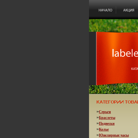
»
Серьги
»
Браслеты
»
Подвески
»
Колье
»
Ювелирные часы