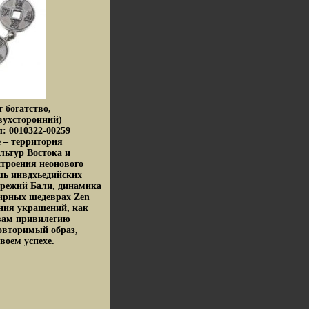
 богатство,
вухсторонний)
: 0010322-00259
e – территория
льтур Востока и
строения неонового
шь инвдхьедийских
ережий Бали, динамика
лирных шедеврах Zen
ния украшений, как
вам привилегию
повторимый образ,
воем успехе.