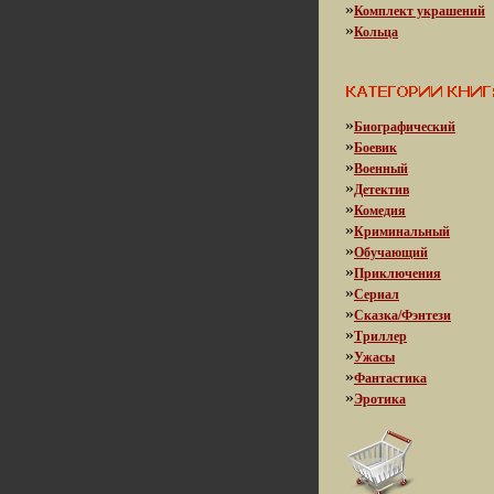
»
Комплект украшений
»
Кольца
»
Биографический
»
Боевик
»
Военный
»
Детектив
»
Комедия
»
Криминальный
»
Обучающий
»
Приключения
»
Сериал
»
Сказка/Фэнтези
»
Триллер
»
Ужасы
»
Фантастика
»
Эротика