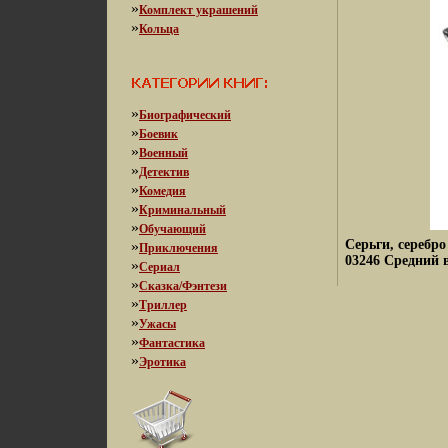
»
Комплект украшений
»
Кольца
»
Биографический
»
Боевик
»
Военный
»
Детектив
»
Комедия
»
Криминальный
»
Обучающий
Серьги, серебр
»
Приключения
03246 Средний в
»
Сериал
»
Сказка/Фэнтези
»
Триллер
»
Ужасы
»
Фантастика
»
Эротика