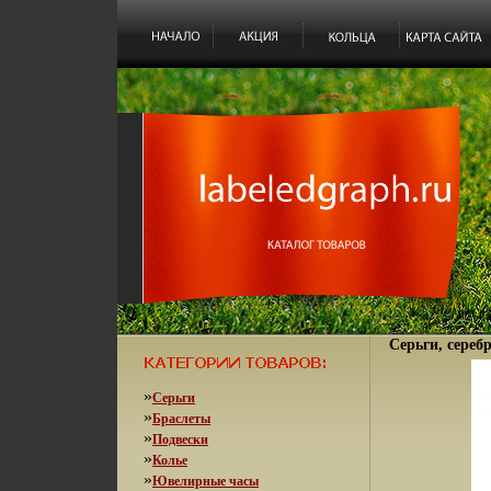
Серьги, серебр
»
Серьги
»
Браслеты
»
Подвески
»
Колье
»
Ювелирные часы