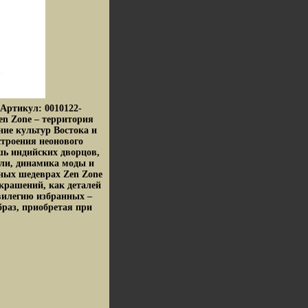
Артикул: 0010122-
en Zone – территория
ие культур Востока и
строения неонового
шь индийских дворцов,
ли, динамика моды и
ных шедеврах Zen Zone
крашений, как деталей
вилегию избранных –
браз, приобретая при