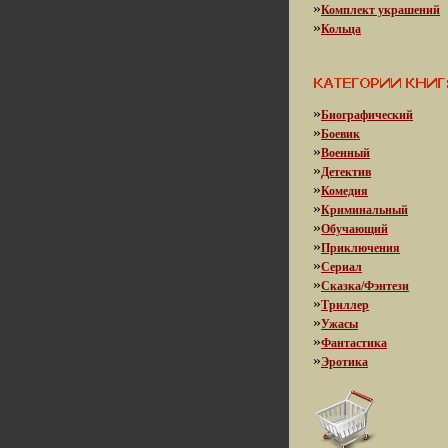
»
Комплект украшений
»
Кольца
»
Биографический
»
Боевик
»
Военный
»
Детектив
»
Комедия
»
Криминальный
»
Обучающий
»
Приключения
»
Сериал
»
Сказка/Фэнтези
»
Триллер
»
Ужасы
»
Фантастика
»
Эротика