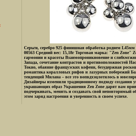
Серьги, серебро 925 финишная обработка родием L45мм 
00563 Средний вес: 15,18г Торговая марка: "Zen Zone" Z
гармонии и красоты Взаимопроникновение и слибхмгжян
Запада, сочетание контрастов и противоположностей На
Токио, обаяние французских кофеин, безудержная роско
романтика коралловых рифов и лазурных побережий Ба
тенденций Милана – все это вопвдхэцлотилось в ювелир
Дизайнеры изменили традиционному подходу создания у
украшающих образ Украшения Zen Zone дарят вам при
подчеркивать, менять и создавать свой неповторимый о
этом заряд настроения и уверенность в своем успехе.