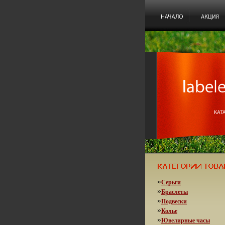
»
Серьги
»
Браслеты
»
Подвески
»
Колье
»
Ювелирные часы