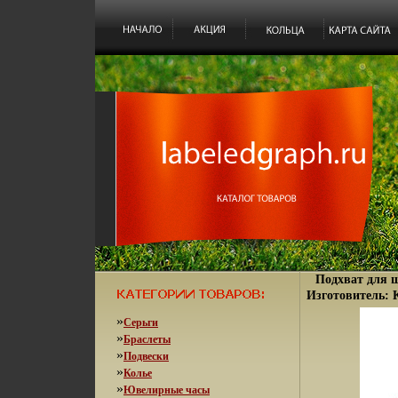
Подхват для ш
Изготовитель: 
»
Серьги
»
Браслеты
»
Подвески
»
Колье
»
Ювелирные часы