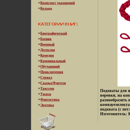
»
Комплект украшений
»
Кольца
»
Биографический
»
Боевик
»
Военный
»
Детектив
»
Комедия
»
Криминальный
»
Обучающий
»
Приключения
»
Сериал
»
Сказка/Фэнтези
»
Триллер
Подхваты для ш
»
Ужасы
веревки, на ко
»
Фантастика
разнообразить 
»
комвауеэплекта
Эротика
подхвата (с пе
Изготовитель: 