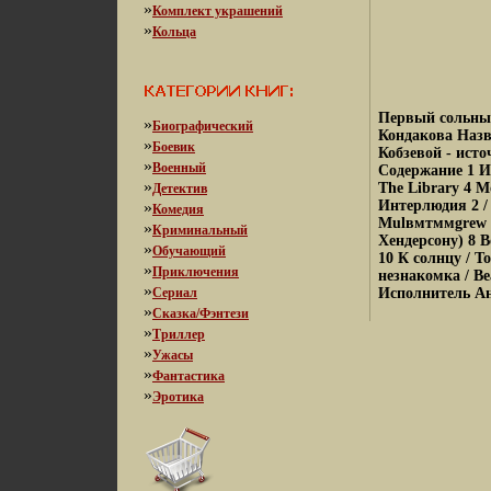
»
Комплект украшений
»
Кольца
Первый сольный
»
Биографический
Кондакова Назв
»
Боевик
Кобзевой - ист
»
Военный
Содержание 1 Ин
»
The Library 4 М
Детектив
Интерлюдия 2 / 
»
Комедия
Mulвмтммgrew M
»
Криминальный
Хендерсону) 8 Во
»
Обучающий
10 К солнцу / T
»
Приключения
незнакомка / Bea
»
Сериал
Исполнитель Ан
»
Сказка/Фэнтези
»
Триллер
»
Ужасы
»
Фантастика
»
Эротика