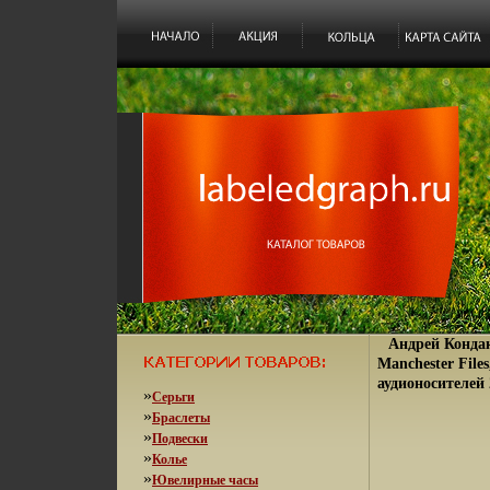
Андрей Конда
Manchester Fil
аудионосителей 
»
Серьги
»
Браслеты
»
Подвески
»
Колье
»
Ювелирные часы